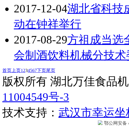
2017-12-04
湖北省科技
动在钟祥举行
2017-08-29
方祖成当选
会制酒饮料机械分技术
首页
上页
1
2
3
4
5
6
7
下页
尾页
版权所有 湖北万佳食品
11004549号-3
技术支持：
武汉市幸运坐
鄂公网安备 42