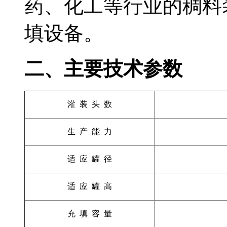
药、化工等行业的稠料
填设备。
二、主要技术参数
灌 装 头 数
生 产 能 力
适 应 罐 径
适 应 罐 高
充 填 容 量