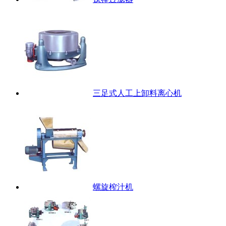
三足式人工上卸料离心机
螺旋榨汁机