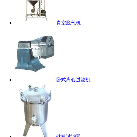
真空脱气机
卧式离心过滤机
钛棒过滤器