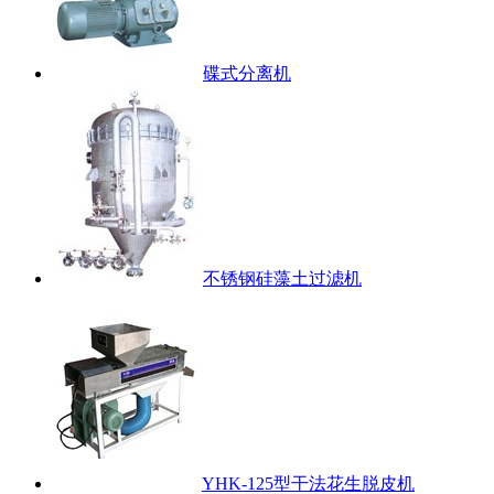
碟式分离机
不锈钢硅藻土过滤机
YHK-125型干法花生脱皮机