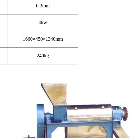
0.3mm
4kw
1660×450×
1340mm
240kg
。