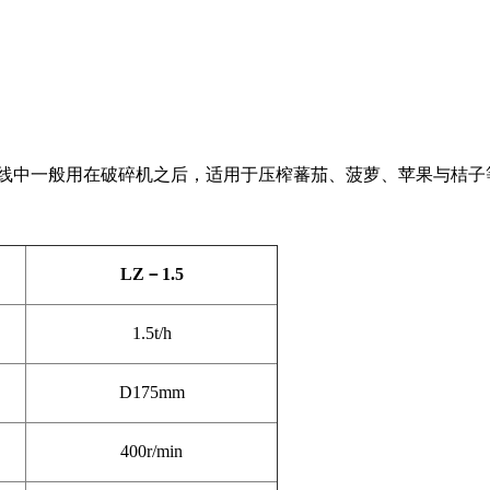
中一般用在破碎机之后，适用于压榨蕃茄、菠萝、苹果与桔子
LZ
－1.5
1.5t/h
D
175mm
400r/min