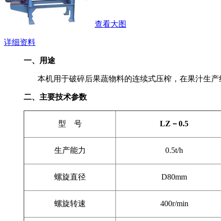
查看大图
详细资料
一、用途
本机用于破碎后果蔬物料的连续式压榨，在果汁生产线
二、主要技术参数
型 号
LZ
－0.5
生产能力
0.5t/h
螺旋直径
D
80mm
螺旋转速
400r/min