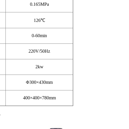
0.165MPa
126℃
0-60min
220V/50Hz
2kw
Φ300×
430mm
400×400×
780mm
。